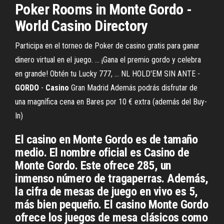
Poker Rooms in Monte Gordo -
World Casino Directory
Participa en el torneo de Poker de casino gratis para ganar
dinero virtual en el juego. ... ¡Gana el premio gordo y celebra
en grande! Obtén tu Lucky 777, ... NL HOLD'EM SIN ANTE -
GORDO
-
Casino
Gran Madrid Además podrás disfrutar de
una magnífica cena en Bares por 10 € extra (además del Buy-
In)
El casino en Monte Gordo es de tamaño
medio. El nombre oficial es Casino de
Monte Gordo. Este ofrece 285, un
inmenso número de tragaperras. Además,
la cifra de mesas de juego en vivo es 5,
más bien pequeño. El casino Monte Gordo
ofrece los juegos de mesa clásicos como