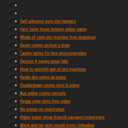
Self adhesive euro slot hangers
Very funny texas holdem online game
Whale of cash slot machine free download
Geant casino sechoir a linge
Casino tables for hire gloucestershire
Deuces 9 casino sioux falls
How to secretly win at slot machines
Regle des suites au poker
Doubledown casino slots & poker
Aus online casino paysafe
Vegas style slots free online
No signup no registration
Online poker show freeroll passwort pokerstars
Black and tan jack russell cross chihuahua